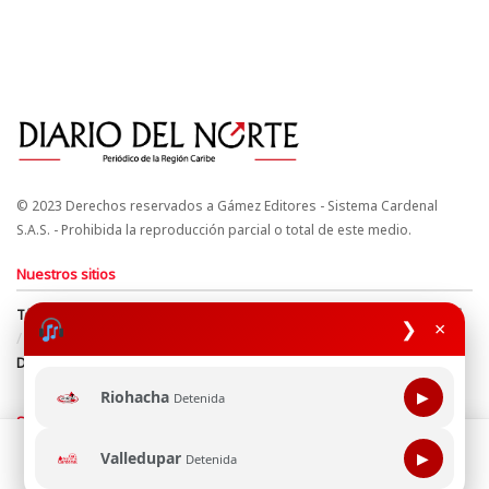
© 2023 Derechos reservados a Gámez Editores - Sistema Cardenal
S.A.S. - Prohibida la reproducción parcial o total de este medio.
Nuestros sitios
Términos y Condiciones
Derechos de Autor y Propiedad Intelectual
❯
×
Política de uso de cookies
Política de Tratamiento de Datos
Directrices Editoriales
Riohacha
▶
Detenida
Síguenos
Esta página web usa cookie para mejorar tu experiencia de
Valledupar
▶
Detenida
navegación, al continuar aceptas nuestra política de uso de