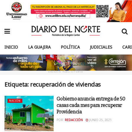
INICIO
LA GUAJIRA
POLÍTICA
JUDICIALES
CAR
ANUNCIO PUBLICITARIO
Etiqueta:
recuperación de viviendas
Gobierno anuncia entrega de 50
NACIÓN
casas cada mes para recuperar
Providencia
POR:
REDACCIÓN
JUNIO 25, 2021