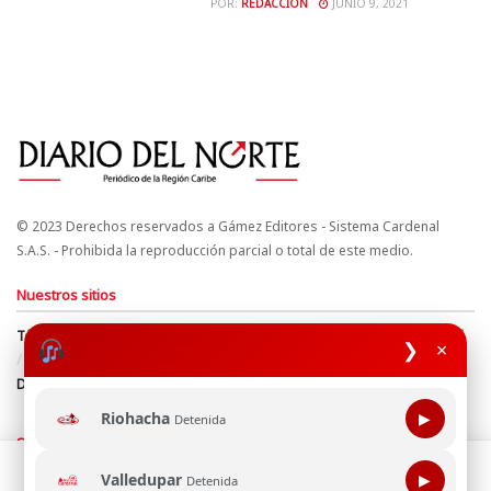
POR:
REDACCIÓN
JUNIO 9, 2021
© 2023 Derechos reservados a Gámez Editores - Sistema Cardenal
S.A.S. - Prohibida la reproducción parcial o total de este medio.
Nuestros sitios
Términos y Condiciones
Derechos de Autor y Propiedad Intelectual
❯
×
Política de uso de cookies
Política de Tratamiento de Datos
Directrices Editoriales
Riohacha
▶
Detenida
Síguenos
Esta página web usa cookie para mejorar tu experiencia de
Valledupar
▶
Detenida
navegación, al continuar aceptas nuestra política de uso de