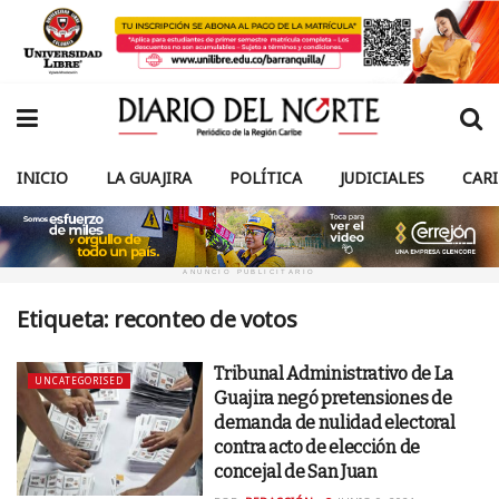
INICIO
LA GUAJIRA
POLÍTICA
JUDICIALES
CAR
ANUNCIO PUBLICITARIO
Etiqueta:
reconteo de votos
Tribunal Administrativo de La
UNCATEGORISED
Guajira negó pretensiones de
demanda de nulidad electoral
contra acto de elección de
concejal de San Juan