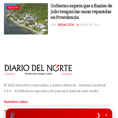
Gobierno espera que a finales de
NACIÓN
julio tengan las casas reparadas
en Providencia
POR:
REDACCIÓN
JUNIO 20, 2021
© 2023 Derechos reservados a Gámez Editores - Sistema Cardenal
S.A.S. - Prohibida la reproducción parcial o total de este medio.
Nuestros sitios
Términos y Condiciones
Derechos de Autor y Propiedad Intelectual
❯
×
Política de uso de cookies
Política de Tratamiento de Datos