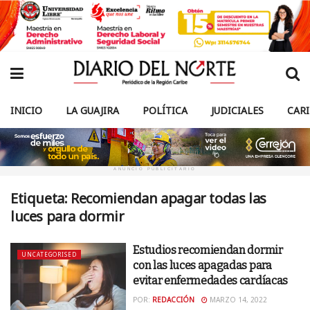
INICIO
LA GUAJIRA
POLÍTICA
JUDICIALES
CAR
ANUNCIO PUBLICITARIO
Etiqueta:
Recomiendan apagar todas las
luces para dormir
Estudios recomiendan dormir
UNCATEGORISED
con las luces apagadas para
evitar enfermedades cardíacas
POR:
REDACCIÓN
MARZO 14, 2022