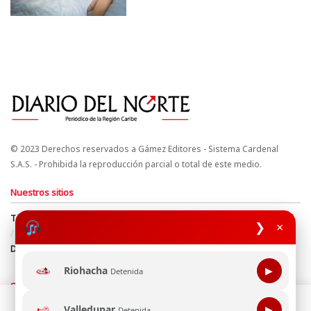
© 2023 Derechos reservados a Gámez Editores - Sistema Cardenal
S.A.S. - Prohibida la reproducción parcial o total de este medio.
Nuestros sitios
Términos y Condiciones
Derechos de Autor y Propiedad Intelectual
❯
×
Política de uso de cookies
Política de Tratamiento de Datos
Directrices Editoriales
Riohacha
▶
Detenida
Síguenos
Esta página web usa cookie para mejorar tu experiencia de
Valledupar
▶
Detenida