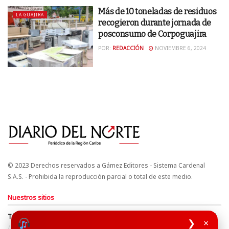
Más de 10 toneladas de residuos
LA GUAJIRA
recogieron durante jornada de
posconsumo de Corpoguajira
POR:
REDACCIÓN
NOVIEMBRE 6, 2024
© 2023 Derechos reservados a Gámez Editores - Sistema Cardenal
S.A.S. - Prohibida la reproducción parcial o total de este medio.
Nuestros sitios
Términos y Condiciones
Derechos de Autor y Propiedad Intelectual
❯
×
Política de uso de cookies
Política de Tratamiento de Datos