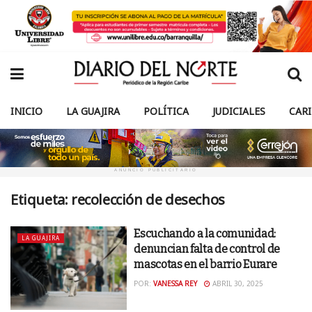
INICIO
LA GUAJIRA
POLÍTICA
JUDICIALES
CAR
ANUNCIO PUBLICITARIO
Etiqueta:
recolección de desechos
Escuchando a la comunidad:
LA GUAJIRA
denuncian falta de control de
mascotas en el barrio Eurare
POR:
VANESSA REY
ABRIL 30, 2025