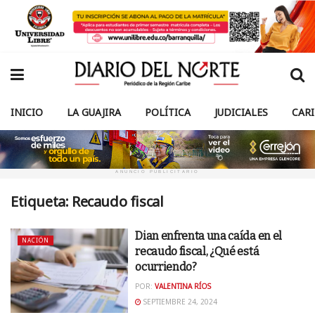
INICIO
LA GUAJIRA
POLÍTICA
JUDICIALES
CAR
ANUNCIO PUBLICITARIO
Etiqueta:
Recaudo fiscal
Dian enfrenta una caída en el
NACIÓN
recaudo fiscal, ¿Qué está
ocurriendo?
POR:
VALENTINA RÍOS
SEPTIEMBRE 24, 2024