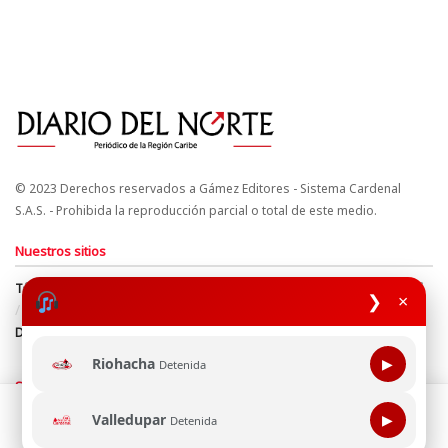
© 2023 Derechos reservados a Gámez Editores - Sistema Cardenal
S.A.S. - Prohibida la reproducción parcial o total de este medio.
Nuestros sitios
Términos y Condiciones
Derechos de Autor y Propiedad Intelectual
❯
×
Política de uso de cookies
Política de Tratamiento de Datos
Directrices Editoriales
Riohacha
▶
Detenida
Síguenos
Esta página web usa cookie para mejorar tu experiencia de
Valledupar
▶
Detenida
navegación, al continuar aceptas nuestra política de uso de