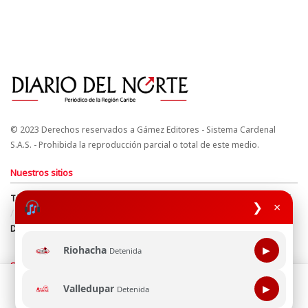
© 2023 Derechos reservados a Gámez Editores - Sistema Cardenal
S.A.S. - Prohibida la reproducción parcial o total de este medio.
Nuestros sitios
Términos y Condiciones
Derechos de Autor y Propiedad Intelectual
❯
×
Política de uso de cookies
Política de Tratamiento de Datos
Directrices Editoriales
Riohacha
▶
Detenida
Síguenos
Esta página web usa cookie para mejorar tu experiencia de
Valledupar
▶
Detenida
navegación, al continuar aceptas nuestra política de uso de