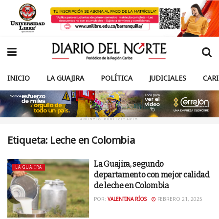
INICIO
LA GUAJIRA
POLÍTICA
JUDICIALES
CAR
ANUNCIO PUBLICITARIO
Etiqueta:
Leche en Colombia
La Guajira, segundo
LA GUAJIRA
departamento con mejor calidad
de leche en Colombia
POR:
VALENTINA RÍOS
FEBRERO 21, 2025