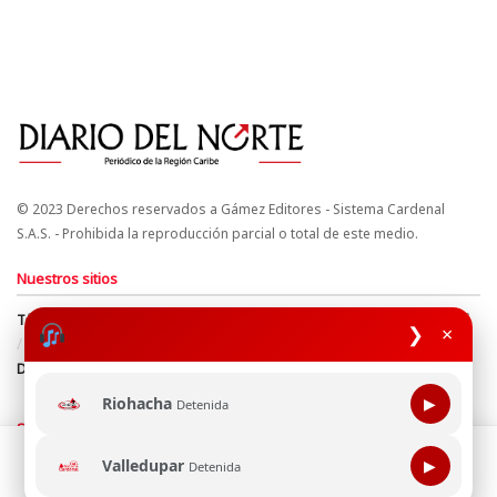
© 2023 Derechos reservados a Gámez Editores - Sistema Cardenal
S.A.S. - Prohibida la reproducción parcial o total de este medio.
Nuestros sitios
Términos y Condiciones
Derechos de Autor y Propiedad Intelectual
❯
×
Política de uso de cookies
Política de Tratamiento de Datos
Directrices Editoriales
Riohacha
▶
Detenida
Síguenos
Esta página web usa cookie para mejorar tu experiencia de
Valledupar
▶
Detenida
navegación, al continuar aceptas nuestra política de uso de