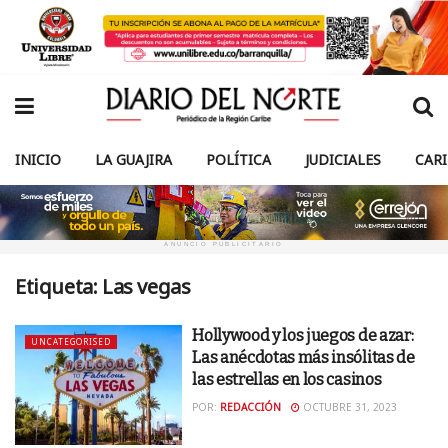
INICIO
LA GUAJIRA
POLÍTICA
JUDICIALES
CAR
ANUNCIO PUBLICITARIO
Etiqueta:
Las vegas
Hollywood y los juegos de azar:
UNCATEGORISED
Las anécdotas más insólitas de
las estrellas en los casinos
POR:
REDACCIÓN
OCTUBRE 31, 2023