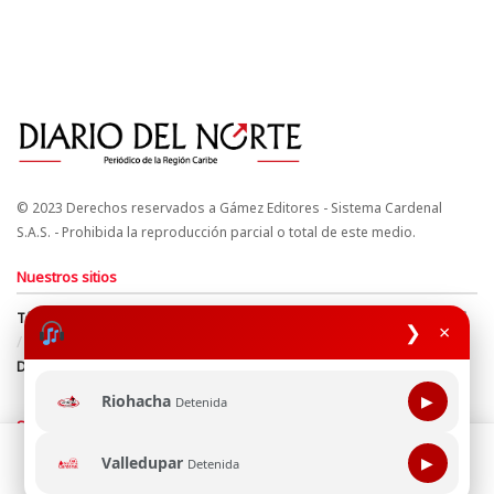
© 2023 Derechos reservados a Gámez Editores - Sistema Cardenal
S.A.S. - Prohibida la reproducción parcial o total de este medio.
Nuestros sitios
Términos y Condiciones
Derechos de Autor y Propiedad Intelectual
❯
×
Política de uso de cookies
Política de Tratamiento de Datos
Directrices Editoriales
Riohacha
▶
Detenida
Síguenos
Esta página web usa cookie para mejorar tu experiencia de
Valledupar
▶
Detenida
navegación, al continuar aceptas nuestra política de uso de