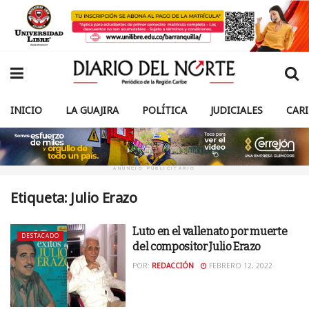
INICIO
LA GUAJIRA
POLÍTICA
JUDICIALES
CAR
ANUNCIO PUBLICITARIO
Etiqueta:
Julio Erazo
Luto en el vallenato por muerte
DESTACADO
del compositor Julio Erazo
POR:
REDACCIÓN
FEBRERO 12, 2022