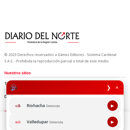
© 2023 Derechos reservados a Gámez Editores - Sistema Cardenal
S.A.S. - Prohibida la reproducción parcial o total de este medio.
Nuestros sitios
Términos y Condiciones
Derechos de Autor y Propiedad Intelectual
❯
×
Política de uso de cookies
Política de Tratamiento de Datos
Directrices Editoriales
Riohacha
▶
Detenida
Síguenos
Esta página web usa cookie para mejorar tu experiencia de
Valledupar
▶
Detenida
navegación, al continuar aceptas nuestra política de uso de