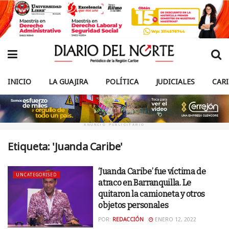
INICIO
LA GUAJIRA
POLÍTICA
JUDICIALES
CAR
ANUNCIO PUBLICITARIO
Etiqueta:
'Juanda Caribe'
‘Juanda Caribe’ fue víctima de
UNCATEGORISED
atraco en Barranquilla. Le
quitaron la camioneta y otros
objetos personales
POR:
REDACCIÓN
ENERO 12, 2022