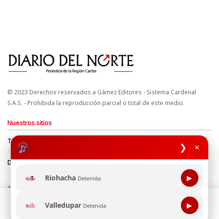
© 2023 Derechos reservados a Gámez Editores - Sistema Cardenal
S.A.S. - Prohibida la reproducción parcial o total de este medio.
Nuestros sitios
Términos y Condiciones
Derechos de Autor y Propiedad Intelectual
❯
×
Política de uso de cookies
Política de Tratamiento de Datos
Directrices Editoriales
Riohacha
▶
Detenida
Síguenos
Esta página web usa cookie para mejorar tu experiencia de
Valledupar
▶
Detenida
navegación, al continuar aceptas nuestra política de uso de