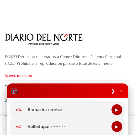
© 2023 Derechos reservados a Gámez Editores - Sistema Cardenal
S.A.S. - Prohibida la reproducción parcial o total de este medio.
Nuestros sitios
Términos y Condiciones
Derechos de Autor y Propiedad Intelectual
❯
×
Política de uso de cookies
Política de Tratamiento de Datos
Directrices Editoriales
Riohacha
▶
Detenida
Síguenos
Esta página web usa cookie para mejorar tu experiencia de
Valledupar
▶
Detenida
navegación, al continuar aceptas nuestra política de uso de