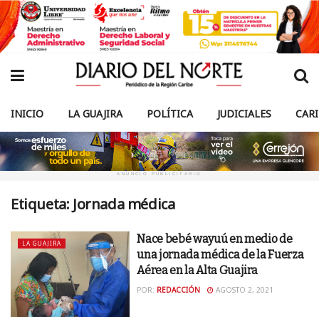
INICIO
LA GUAJIRA
POLÍTICA
JUDICIALES
CAR
ANUNCIO PUBLICITARIO
Etiqueta:
Jornada médica
Nace bebé wayuú en medio de
LA GUAJIRA
una jornada médica de la Fuerza
Aérea en la Alta Guajira
POR:
REDACCIÓN
AGOSTO 2, 2021