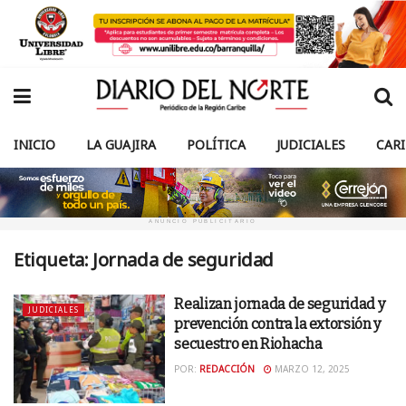
INICIO
LA GUAJIRA
POLÍTICA
JUDICIALES
CAR
ANUNCIO PUBLICITARIO
Etiqueta:
Jornada de seguridad
Realizan jornada de seguridad y
JUDICIALES
prevención contra la extorsión y
secuestro en Riohacha
POR:
REDACCIÓN
MARZO 12, 2025