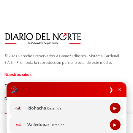
© 2023 Derechos reservados a Gámez Editores - Sistema Cardenal
S.A.S. - Prohibida la reproducción parcial o total de este medio.
Nuestros sitios
Términos y Condiciones
Derechos de Autor y Propiedad Intelectual
❯
×
Política de uso de cookies
Política de Tratamiento de Datos
Directrices Editoriales
Riohacha
▶
Detenida
Síguenos
Esta página web usa cookie para mejorar tu experiencia de
Valledupar
▶
Detenida
navegación, al continuar aceptas nuestra política de uso de