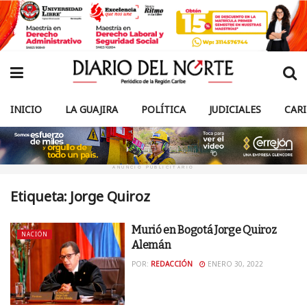
INICIO
LA GUAJIRA
POLÍTICA
JUDICIALES
CAR
ANUNCIO PUBLICITARIO
Etiqueta:
Jorge Quiroz
Murió en Bogotá Jorge Quiroz
NACIÓN
Alemán
POR:
REDACCIÓN
ENERO 30, 2022