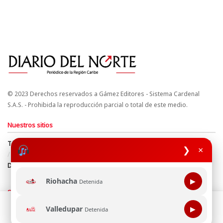
© 2023 Derechos reservados a Gámez Editores - Sistema Cardenal
S.A.S. - Prohibida la reproducción parcial o total de este medio.
Nuestros sitios
Términos y Condiciones
Derechos de Autor y Propiedad Intelectual
❯
×
Política de uso de cookies
Política de Tratamiento de Datos
Directrices Editoriales
Riohacha
▶
Detenida
Síguenos
Esta página web usa cookie para mejorar tu experiencia de
Valledupar
▶
Detenida
navegación, al continuar aceptas nuestra política de uso de