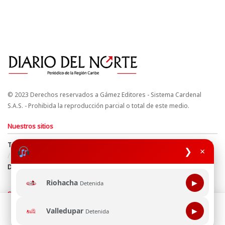
© 2023 Derechos reservados a Gámez Editores - Sistema Cardenal
S.A.S. - Prohibida la reproducción parcial o total de este medio.
Nuestros sitios
Términos y Condiciones
Derechos de Autor y Propiedad Intelectual
❯
×
Política de uso de cookies
Política de Tratamiento de Datos
Directrices Editoriales
Riohacha
▶
Detenida
Síguenos
Esta página web usa cookie para mejorar tu experiencia de
Valledupar
▶
Detenida
navegación, al continuar aceptas nuestra política de uso de