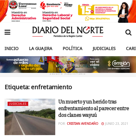
INICIO
LA GUAJIRA
POLÍTICA
JUDICIALES
CAR
ANUNCIO PUBLICITARIO
Etiqueta:
enfretamiento
Un muerto y un herido tras
JUDICIALES
enfrentamiento al parecer entre
dos clanes wayuú
POR:
CRISTIAN AVENDAÑO
JUNIO 23, 2021