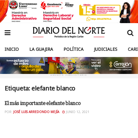
INICIO
LA GUAJIRA
POLÍTICA
JUDICIALES
CAR
ANUNCIO PUBLICITARIO
Etiqueta:
elefante blanco
El más importante elefante blanco
OPINIÓN
POR:
JOSÉ LUIS ARREDONDO MEJÍA
JUNIO 12, 2021