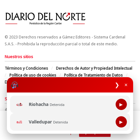
© 2023 Derechos reservados a Gámez Editores - Sistema Cardenal
S.A.S. - Prohibida la reproducción parcial o total de este medio.
Nuestros sitios
Términos y Condiciones
Derechos de Autor y Propiedad Intelectual
Política de uso de cookies
Política de Tratamiento de Datos
Directrices Editoriales
❯
×
Síguenos
Riohacha
▶
Detenida
Esta página web usa cookie para mejorar tu experiencia de
Valledupar
▶
Detenida
navegación, al continuar aceptas nuestra política de uso de
cookie.
Consultala aquí
¡Aceptar!