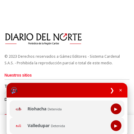
© 2023 Derechos reservados a Gámez Editores - Sistema Cardenal
S.A.S. - Prohibida la reproducción parcial o total de este medio.
Nuestros sitios
Términos y Condiciones
Derechos de Autor y Propiedad Intelectual
❯
×
Política de uso de cookies
Política de Tratamiento de Datos
Directrices Editoriales
Riohacha
▶
Detenida
Síguenos
Esta página web usa cookie para mejorar tu experiencia de
Valledupar
▶
Detenida
navegación, al continuar aceptas nuestra política de uso de