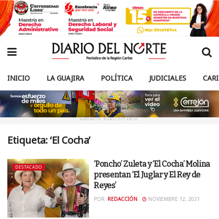
INICIO
LA GUAJIRA
POLÍTICA
JUDICIALES
CAR
ANUNCIO PUBLICITARIO
Etiqueta:
‘El Cocha’
‘Poncho’ Zuleta y ‘El Cocha’ Molina
DESTACADO
presentan ‘El Juglar y El Rey de
Reyes’
POR:
REDACCIÓN
NOVIEMBRE 12, 2021