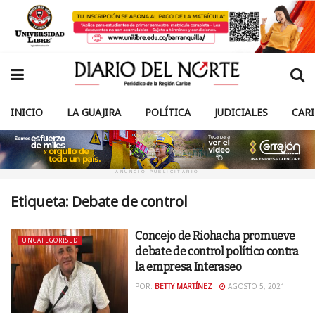
INICIO
LA GUAJIRA
POLÍTICA
JUDICIALES
CAR
ANUNCIO PUBLICITARIO
Etiqueta:
Debate de control
Concejo de Riohacha promueve
UNCATEGORISED
debate de control político contra
la empresa Interaseo
POR:
BETTY MARTÍNEZ
AGOSTO 5, 2021