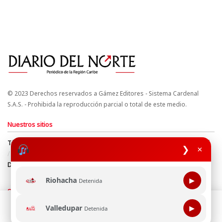
© 2023 Derechos reservados a Gámez Editores - Sistema Cardenal
S.A.S. - Prohibida la reproducción parcial o total de este medio.
Nuestros sitios
Términos y Condiciones
Derechos de Autor y Propiedad Intelectual
❯
×
Política de uso de cookies
Política de Tratamiento de Datos
Directrices Editoriales
Riohacha
▶
Detenida
Síguenos
Esta página web usa cookie para mejorar tu experiencia de
Valledupar
▶
Detenida
navegación, al continuar aceptas nuestra política de uso de