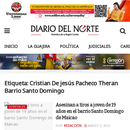
INICIO
LA GUAJIRA
POLÍTICA
JUDICIALES
CAR
ANUNCIO PUBLICITARIO
Etiqueta:
Cristian De jesús Pacheco Theran
Barrio Santo Domingo
Asesinan a tiros a joven de 19
JUDICIALES
años en el barrio Santo Domingo
de Maicao
POR:
REDACCIÓN
MARZO 3, 2022