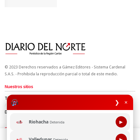
© 2023 Derechos reservados a Gámez Editores - Sistema Cardenal
S.A.S. - Prohibida la reproducción parcial o total de este medio.
Nuestros sitios
Términos y Condiciones
Derechos de Autor y Propiedad Intelectual
❯
×
Política de uso de cookies
Política de Tratamiento de Datos
Directrices Editoriales
Riohacha
▶
Detenida
Síguenos
Esta página web usa cookie para mejorar tu experiencia de
Valledupar
▶
Detenida