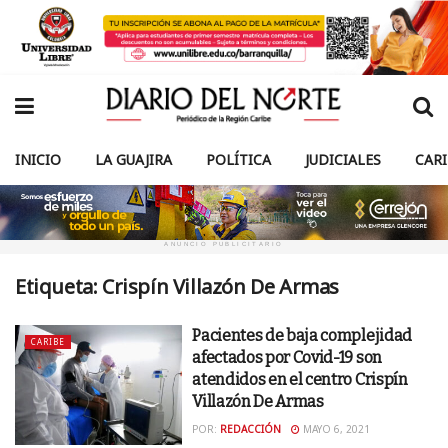
INICIO
LA GUAJIRA
POLÍTICA
JUDICIALES
CAR
ANUNCIO PUBLICITARIO
Etiqueta:
Crispín Villazón De Armas
Pacientes de baja complejidad
CARIBE
afectados por Covid-19 son
atendidos en el centro Crispín
Villazón De Armas
POR:
REDACCIÓN
MAYO 6, 2021