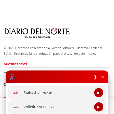
© 2023 Derechos reservados a Gámez Editores - Sistema Cardenal
S.A.S. - Prohibida la reproducción parcial o total de este medio.
Nuestros sitios
Términos y Condiciones
Derechos de Autor y Propiedad Intelectual
❯
×
Política de uso de cookies
Política de Tratamiento de Datos
Directrices Editoriales
Riohacha
▶
Detenida
Síguenos
Esta página web usa cookie para mejorar tu experiencia de
Valledupar
▶
Detenida
navegación, al continuar aceptas nuestra política de uso de