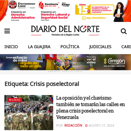
INICIO
LA GUAJIRA
POLÍTICA
JUDICIALES
CAR
ANUNCIO PUBLICITARIO
Etiqueta:
Crisis poselectoral
La oposición y el chavismo
MUNDO
también se tomarán las calles en
plena crisis poselectoral en
Venezuela
POR:
REDACCIÓN
AGOSTO 17, 2024