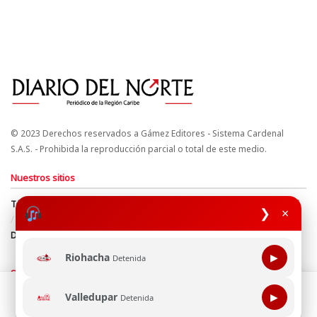
© 2023 Derechos reservados a Gámez Editores - Sistema Cardenal
S.A.S. - Prohibida la reproducción parcial o total de este medio.
Nuestros sitios
Términos y Condiciones
Derechos de Autor y Propiedad Intelectual
❯
×
Política de uso de cookies
Política de Tratamiento de Datos
Directrices Editoriales
Riohacha
▶
Detenida
Síguenos
Esta página web usa cookie para mejorar tu experiencia de
Valledupar
▶
Detenida
navegación, al continuar aceptas nuestra política de uso de