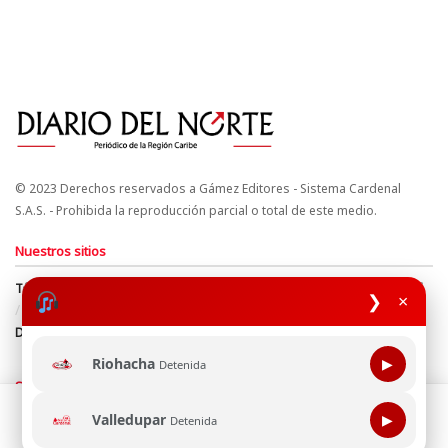
© 2023 Derechos reservados a Gámez Editores - Sistema Cardenal
S.A.S. - Prohibida la reproducción parcial o total de este medio.
Nuestros sitios
Términos y Condiciones
Derechos de Autor y Propiedad Intelectual
❯
×
Política de uso de cookies
Política de Tratamiento de Datos
Directrices Editoriales
Riohacha
▶
Detenida
Síguenos
Esta página web usa cookie para mejorar tu experiencia de
Valledupar
▶
Detenida
navegación, al continuar aceptas nuestra política de uso de