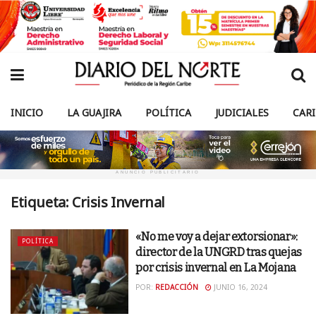
INICIO
LA GUAJIRA
POLÍTICA
JUDICIALES
CAR
ANUNCIO PUBLICITARIO
Etiqueta:
Crisis Invernal
«No me voy a dejar extorsionar»:
POLÍTICA
director de la UNGRD tras quejas
por crisis invernal en La Mojana
POR:
REDACCIÓN
JUNIO 16, 2024