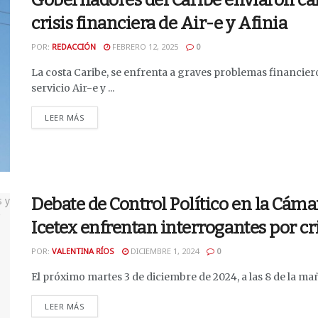
Gobernadores del Caribe enviaron ca
crisis financiera de Air-e y Afinia
POR:
REDACCIÓN
FEBRERO 12, 2025
0
La costa Caribe, se enfrenta a graves problemas financiero
servicio Air-e y ...
DETAILS
LEER MÁS
Debate de Control Político en la Cámar
Icetex enfrentan interrogantes por cr
POR:
VALENTINA RÍOS
DICIEMBRE 1, 2024
0
El próximo martes 3 de diciembre de 2024, a las 8 de la maña
DETAILS
LEER MÁS