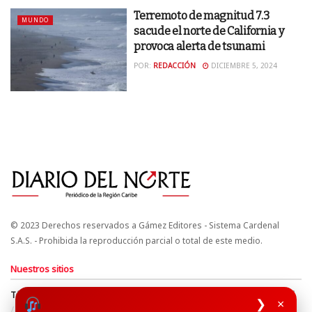
Terremoto de magnitud 7.3
MUNDO
sacude el norte de California y
provoca alerta de tsunami
POR:
REDACCIÓN
DICIEMBRE 5, 2024
© 2023 Derechos reservados a Gámez Editores - Sistema Cardenal
S.A.S. - Prohibida la reproducción parcial o total de este medio.
Nuestros sitios
Términos y Condiciones
Derechos de Autor y Propiedad Intelectual
❯
×
Política de uso de cookies
Política de Tratamiento de Datos