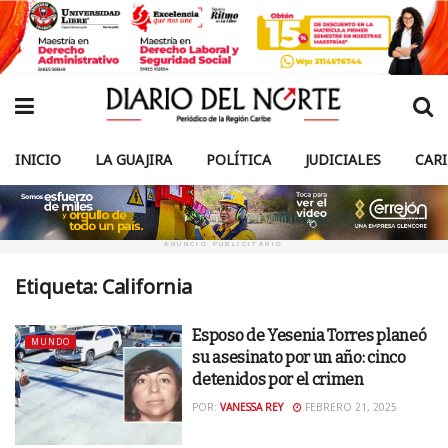
INICIO
LA GUAJIRA
POLÍTICA
JUDICIALES
CAR
ANUNCIO PUBLICITARIO
Etiqueta:
California
Esposo de Yesenia Torres planeó
MUNDO
su asesinato por un año: cinco
detenidos por el crimen
POR:
VANESSA REY
FEBRERO 21, 2025