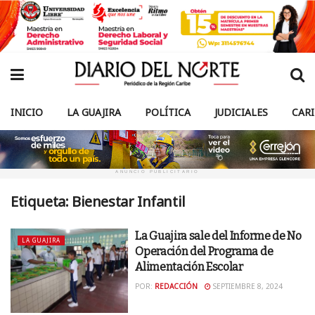
INICIO
LA GUAJIRA
POLÍTICA
JUDICIALES
CAR
ANUNCIO PUBLICITARIO
Etiqueta:
Bienestar Infantil
La Guajira sale del Informe de No
LA GUAJIRA
Operación del Programa de
Alimentación Escolar
POR:
REDACCIÓN
SEPTIEMBRE 8, 2024