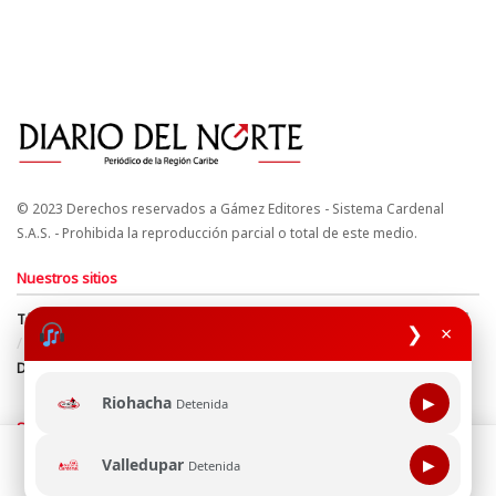
© 2023 Derechos reservados a Gámez Editores - Sistema Cardenal
S.A.S. - Prohibida la reproducción parcial o total de este medio.
Nuestros sitios
Términos y Condiciones
Derechos de Autor y Propiedad Intelectual
❯
×
Política de uso de cookies
Política de Tratamiento de Datos
Directrices Editoriales
Riohacha
▶
Detenida
Síguenos
Esta página web usa cookie para mejorar tu experiencia de
Valledupar
▶
Detenida
navegación, al continuar aceptas nuestra política de uso de