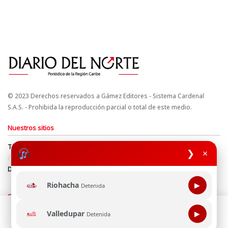
© 2023 Derechos reservados a Gámez Editores - Sistema Cardenal
S.A.S. - Prohibida la reproducción parcial o total de este medio.
Nuestros sitios
Términos y Condiciones
Derechos de Autor y Propiedad Intelectual
❯
×
Política de uso de cookies
Política de Tratamiento de Datos
Directrices Editoriales
Riohacha
▶
Detenida
Síguenos
Esta página web usa cookie para mejorar tu experiencia de
Valledupar
▶
Detenida
navegación, al continuar aceptas nuestra política de uso de