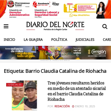
INICIO
LA GUAJIRA
POLÍTICA
JUDICIALES
CAR
ANUNCIO PUBLICITARIO
Etiqueta:
Barrio Claudia Catalina de Riohacha
Tres jóvenes resultaron heridos
JUDICIALES
en medio de un atentado sicarial
en el barrio Claudia Catalina de
Riohacha
POR:
REDACCIÓN
ENERO 10, 2025