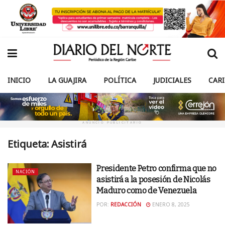
INICIO
LA GUAJIRA
POLÍTICA
JUDICIALES
CAR
ANUNCIO PUBLICITARIO
Etiqueta:
Asistirá
Presidente Petro confirma que no
NACIÓN
asistirá a la posesión de Nicolás
Maduro como de Venezuela
POR:
REDACCIÓN
ENERO 8, 2025