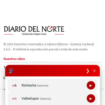
© 2023 Derechos reservados a Gámez Editores - Sistema Cardenal
S.A.S. - Prohibida la reproducción parcial o total de este medio.
Nuestros sitios
Términos y Condiciones
Derechos de Autor y Propiedad Intelectual
❯
×
Política de uso de cookies
Política de Tratamiento de Datos
Directrices Editoriales
Riohacha
▶
Detenida
Síguenos
Esta página web usa cookie para mejorar tu experiencia de
Valledupar
▶
Detenida
navegación, al continuar aceptas nuestra política de uso de