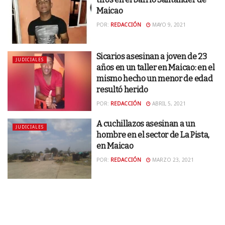
Maicao
POR:
REDACCIÓN
MAYO 9, 2021
Sicarios asesinan a joven de 23
JUDICIALES
años en un taller en Maicao: en el
mismo hecho un menor de edad
resultó herido
POR:
REDACCIÓN
ABRIL 5, 2021
A cuchillazos asesinan a un
JUDICIALES
hombre en el sector de La Pista,
en Maicao
POR:
REDACCIÓN
MARZO 23, 2021