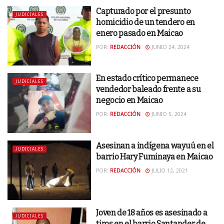
Capturado por el presunto
JUDICIALES
homicidio de un tendero en
enero pasado en Maicao
POR:
REDACCIÓN
JUNIO 24, 2024
En estado crítico permanece
JUDICIALES
vendedor baleado frente a su
negocio en Maicao
POR:
REDACCIÓN
JUNIO 5, 2024
Asesinan a indígena wayuú en el
JUDICIALES
barrio Hary Fuminaya en Maicao
POR:
REDACCIÓN
JULIO 12, 2021
Joven de 18 años es asesinado a
JUDICIALES
tiros en el barrio Santander de