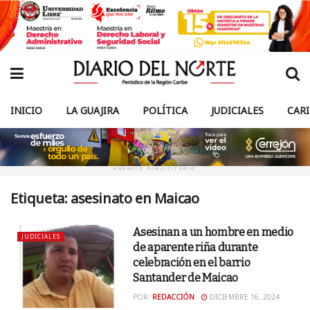
INICIO
LA GUAJIRA
POLÍTICA
JUDICIALES
CAR
ANUNCIO PUBLICITARIO
Etiqueta:
asesinato en Maicao
Asesinan a un hombre en medio
JUDICIALES
de aparente riña durante
celebración en el barrio
Santander de Maicao
POR:
REDACCIÓN
DICIEMBRE 16, 2024