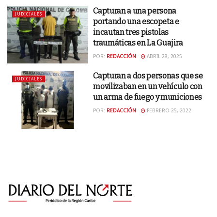
Capturan a una persona
JUDICIALES
portando una escopeta e
incautan tres pistolas
traumáticas en La Guajira
POR:
REDACCIÓN
ABRIL 28, 2025
Capturan a dos personas que se
JUDICIALES
movilizaban en un vehículo con
un arma de fuego y municiones
POR:
REDACCIÓN
FEBRERO 25, 2022