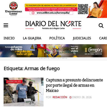
INICIO
LA GUAJIRA
POLÍTICA
JUDICIALES
CAR
ANUNCIO PUBLICITARIO
Etiqueta:
Armas de fuego
Capturan a presunto delincuente
JUDICIALES
por porte ilegal de armas en
Maicao
POR:
REDACCIÓN
ENERO 28, 2026