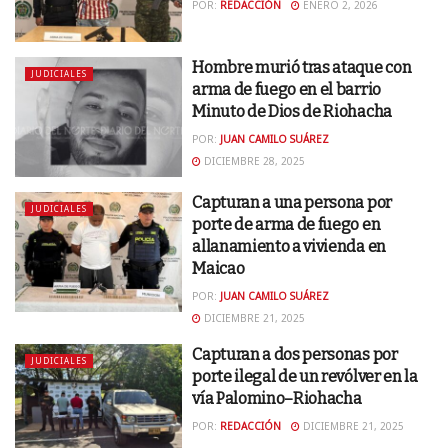
POR:
REDACCIÓN
ENERO 2, 2026
Hombre murió tras ataque con
JUDICIALES
arma de fuego en el barrio
Minuto de Dios de Riohacha
POR:
JUAN CAMILO SUÁREZ
DICIEMBRE 28, 2025
Capturan a una persona por
JUDICIALES
porte de arma de fuego en
allanamiento a vivienda en
Maicao
POR:
JUAN CAMILO SUÁREZ
DICIEMBRE 21, 2025
Capturan a dos personas por
JUDICIALES
porte ilegal de un revólver en la
vía Palomino–Riohacha
POR:
REDACCIÓN
DICIEMBRE 21, 2025