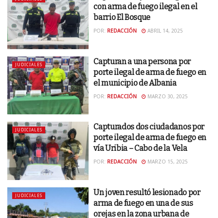
con arma de fuego ilegal en el
barrio El Bosque
POR:
REDACCIÓN
ABRIL 14, 2025
Capturan a una persona por
JUDICIALES
porte ilegal de arma de fuego en
el municipio de Albania
POR:
REDACCIÓN
MARZO 30, 2025
Capturados dos ciudadanos por
JUDICIALES
porte ilegal de arma de fuego en
vía Uribia – Cabo de la Vela
POR:
REDACCIÓN
MARZO 15, 2025
Un joven resultó lesionado por
JUDICIALES
arma de fuego en una de sus
orejas en la zona urbana de