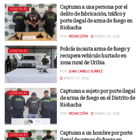
Capturan a una persona por el
JUDICIALES
delito de fabricación, tráfico y
porte ilegal de arma de fuego en
Riohacha
POR:
REDACCIÓN
ENERO 25, 2026
Policía incauta arma de fuego y
JUDICIALES
recupera vehículo hurtado en
zona rural de Uribia
POR:
JUAN CAMILO SUÁREZ
ENERO 21, 2026
Capturan a sujeto por porte ilegal
JUDICIALES
de arma de fuego en el Distrito de
Riohacha
POR:
REDACCIÓN
ENERO 20, 2026
Capturan a un hombre por porte
JUDICIALES
ilegal de armas de fuego en