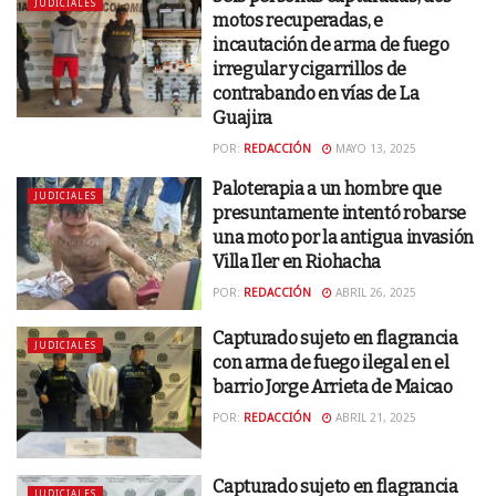
JUDICIALES
motos recuperadas, e
incautación de arma de fuego
irregular y cigarrillos de
contrabando en vías de La
Guajira
POR:
REDACCIÓN
MAYO 13, 2025
Paloterapia a un hombre que
JUDICIALES
presuntamente intentó robarse
una moto por la antigua invasión
Villa Iler en Riohacha
POR:
REDACCIÓN
ABRIL 26, 2025
Capturado sujeto en flagrancia
JUDICIALES
con arma de fuego ilegal en el
barrio Jorge Arrieta de Maicao
POR:
REDACCIÓN
ABRIL 21, 2025
Capturado sujeto en flagrancia
JUDICIALES