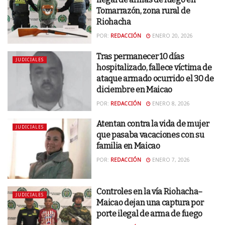
Tomarrazón, zona rural de
Riohacha
POR:
REDACCIÓN
ENERO 20, 2026
Tras permanecer 10 días
JUDICIALES
hospitalizado, fallece víctima de
ataque armado ocurrido el 30 de
diciembre en Maicao
POR:
REDACCIÓN
ENERO 8, 2026
Atentan contra la vida de mujer
JUDICIALES
que pasaba vacaciones con su
familia en Maicao
POR:
REDACCIÓN
ENERO 7, 2026
Controles en la vía Riohacha–
JUDICIALES
Maicao dejan una captura por
porte ilegal de arma de fuego