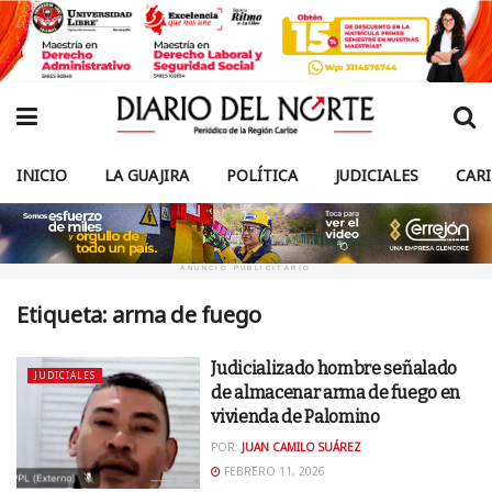
INICIO
LA GUAJIRA
POLÍTICA
JUDICIALES
CAR
ANUNCIO PUBLICITARIO
Etiqueta:
arma de fuego
Judicializado hombre señalado
JUDICIALES
de almacenar arma de fuego en
vivienda de Palomino
POR:
JUAN CAMILO SUÁREZ
FEBRERO 11, 2026