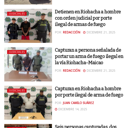
Detienen en Riohacha a hombre
JUDICIALES
con orden judicial por porte
ilegal de armas de fuego
POR:
REDACCIÓN
DICIEMBRE 21, 2025
Capturan a persona señalada de
JUDICIALES
portar un arma de fuego ilegal en
la vía Riohacha–Maicao
POR:
REDACCIÓN
DICIEMBRE 21, 2025
Capturan en Riohacha a hombre
JUDICIALES
por porte ilegal de arma de fuego
POR:
JUAN CAMILO SUÁREZ
DICIEMBRE 14, 2025
Seis personas capturadas, dos