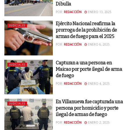
Dibulla
POR:
REDACCIÓN
ENERO 13, 2025
Ejército Nacional reafirma la
JUDICIALES
prorroga de la prohibición de
armas de fuego para el 2025
POR:
REDACCIÓN
ENERO 6, 2025
Capturan a una persona en
JUDICIALES
Maicao por porte ilegal de arma
de fuego
POR:
REDACCIÓN
ENERO 4, 2025
En Villanueva fue capturada una
JUDICIALES
persona por homicidio y porte
ilegal de armas de fuego
POR:
REDACCIÓN
ENERO 2, 2025