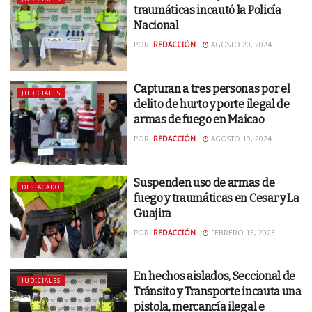
traumáticas incautó la Policía
Nacional
POR:
REDACCIÓN
AGOSTO 20, 2024
Capturan a tres personas por el
JUDICIALES
delito de hurto y porte ilegal de
armas de fuego en Maicao
POR:
REDACCIÓN
AGOSTO 19, 2024
Suspenden uso de armas de
DESTACADO
fuego y traumáticas en Cesar y La
Guajira
POR:
REDACCIÓN
FEBRERO 15, 2023
En hechos aislados, Seccional de
JUDICIALES
Tránsito y Transporte incauta una
pistola, mercancía ilegal e