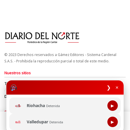
© 2023 Derechos reservados a Gámez Editores - Sistema Cardenal
S.A.S. - Prohibida la reproducción parcial o total de este medio.
Nuestros sitios
Términos y Condiciones
Derechos de Autor y Propiedad Intelectual
❯
×
Política de uso de cookies
Política de Tratamiento de Datos
Directrices Editoriales
Riohacha
▶
Detenida
Síguenos
Esta página web usa cookie para mejorar tu experiencia de
Valledupar
▶
Detenida
navegación, al continuar aceptas nuestra política de uso de