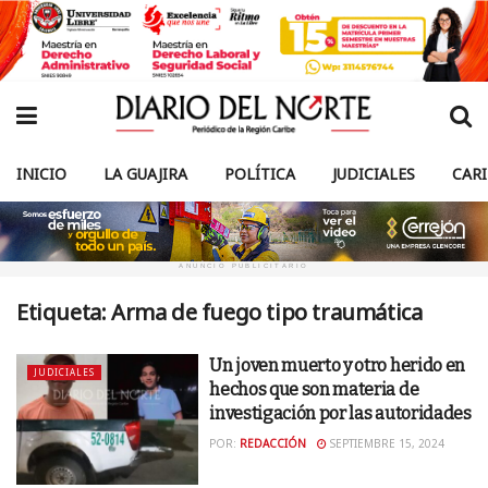
INICIO
LA GUAJIRA
POLÍTICA
JUDICIALES
CAR
ANUNCIO PUBLICITARIO
Etiqueta:
Arma de fuego tipo traumática
Un joven muerto y otro herido en
JUDICIALES
hechos que son materia de
investigación por las autoridades
POR:
REDACCIÓN
SEPTIEMBRE 15, 2024