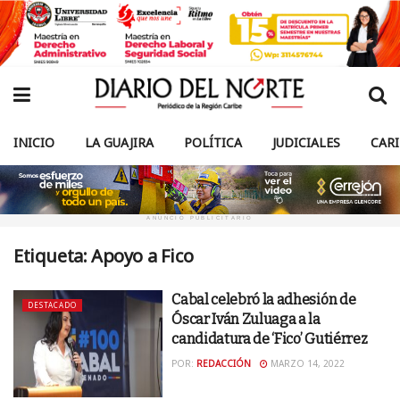
INICIO
LA GUAJIRA
POLÍTICA
JUDICIALES
CAR
ANUNCIO PUBLICITARIO
Etiqueta:
Apoyo a Fico
Cabal celebró la adhesión de
DESTACADO
Óscar Iván Zuluaga a la
candidatura de ‘Fico’ Gutiérrez
POR:
REDACCIÓN
MARZO 14, 2022