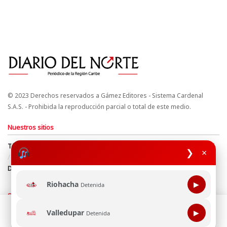
© 2023 Derechos reservados a Gámez Editores - Sistema Cardenal
S.A.S. - Prohibida la reproducción parcial o total de este medio.
Nuestros sitios
Términos y Condiciones
Derechos de Autor y Propiedad Intelectual
❯
×
Política de uso de cookies
Política de Tratamiento de Datos
Directrices Editoriales
Riohacha
▶
Detenida
Síguenos
Esta página web usa cookie para mejorar tu experiencia de
Valledupar
▶
Detenida
navegación, al continuar aceptas nuestra política de uso de