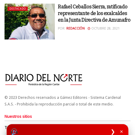
Rafael Ceballos Sierra, ratificado
DESTACADO
representante de los exalcaldes
en la Junta Directiva de Amunafro
POR:
REDACCIÓN
OCTUBRE 28, 2021
© 2023 Derechos reservados a Gámez Editores - Sistema Cardenal
S.A.S. - Prohibida la reproducción parcial o total de este medio.
Nuestros sitios
Términos y Condiciones
Derechos de Autor y Propiedad Intelectual
❯
×
Política de uso de cookies
Política de Tratamiento de Datos