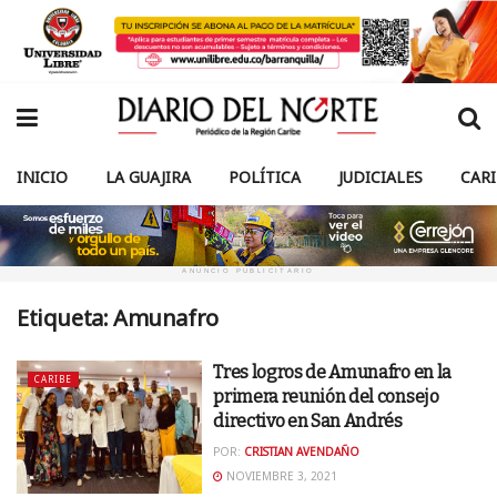
INICIO
LA GUAJIRA
POLÍTICA
JUDICIALES
CAR
ANUNCIO PUBLICITARIO
Etiqueta:
Amunafro
Tres logros de Amunafro en la
CARIBE
primera reunión del consejo
directivo en San Andrés
POR:
CRISTIAN AVENDAÑO
NOVIEMBRE 3, 2021