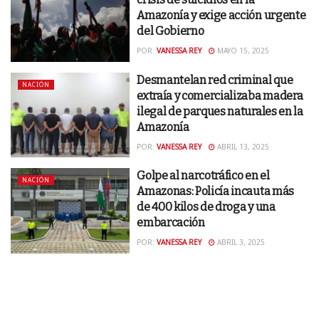
Amazonía y exige acción urgente
del Gobierno
POR:
VANESSA REY
MAYO 15, 2025
Desmantelan red criminal que
NACIÓN
extraía y comercializaba madera
ilegal de parques naturales en la
Amazonía
POR:
VANESSA REY
ABRIL 13, 2025
Golpe al narcotráfico en el
NACIÓN
Amazonas: Policía incauta más
de 400 kilos de droga y una
embarcación
POR:
VANESSA REY
ABRIL 3, 2025