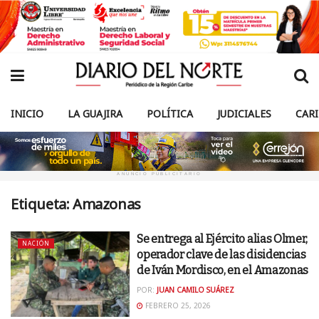
INICIO
LA GUAJIRA
POLÍTICA
JUDICIALES
CAR
ANUNCIO PUBLICITARIO
Etiqueta:
Amazonas
Se entrega al Ejército alias Olmer,
NACIÓN
operador clave de las disidencias
de Iván Mordisco, en el Amazonas
POR:
JUAN CAMILO SUÁREZ
FEBRERO 25, 2026