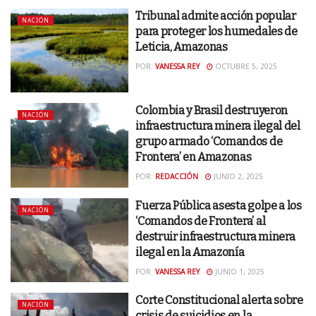
Tribunal admite acción popular
NACIÓN
para proteger los humedales de
Leticia, Amazonas
POR:
VANESSA REY
OCTUBRE 5, 2025
Colombia y Brasil destruyeron
NACIÓN
infraestructura minera ilegal del
grupo armado ‘Comandos de
Frontera’ en Amazonas
POR:
REDACCIÓN
JUNIO 2, 2025
Fuerza Pública asesta golpe a los
NACIÓN
‘Comandos de Frontera’ al
destruir infraestructura minera
ilegal en la Amazonía
POR:
VANESSA REY
JUNIO 1, 2025
Corte Constitucional alerta sobre
NACIÓN
crisis de suicidios en la