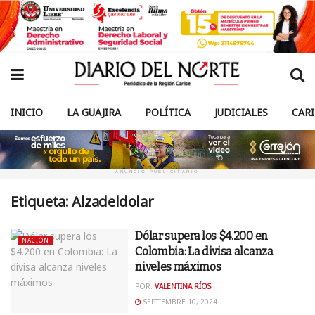
INICIO
LA GUAJIRA
POLÍTICA
JUDICIALES
CAR
ANUNCIO PUBLICITARIO
Etiqueta:
Alzadeldolar
Dólar supera los $4.200 en
NACIÓN
Colombia: La divisa alcanza
niveles máximos
POR:
VALENTINA RÍOS
SEPTIEMBRE 10, 2024