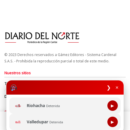
© 2023 Derechos reservados a Gámez Editores - Sistema Cardenal
S.A.S. - Prohibida la reproducción parcial o total de este medio.
Nuestros sitios
Términos y Condiciones
Derechos de Autor y Propiedad Intelectual
❯
×
Política de uso de cookies
Política de Tratamiento de Datos
Directrices Editoriales
Riohacha
▶
Detenida
Síguenos
Esta página web usa cookie para mejorar tu experiencia de
Valledupar
▶
Detenida
navegación, al continuar aceptas nuestra política de uso de