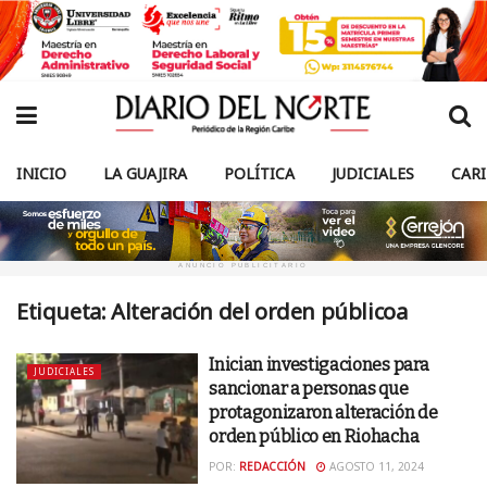
INICIO
LA GUAJIRA
POLÍTICA
JUDICIALES
CAR
ANUNCIO PUBLICITARIO
Etiqueta:
Alteración del orden públicoa
Inician investigaciones para
JUDICIALES
sancionar a personas que
protagonizaron alteración de
orden público en Riohacha
POR:
REDACCIÓN
AGOSTO 11, 2024