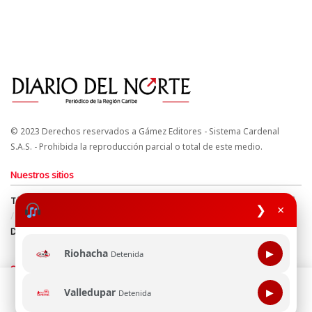
© 2023 Derechos reservados a Gámez Editores - Sistema Cardenal
S.A.S. - Prohibida la reproducción parcial o total de este medio.
Nuestros sitios
Términos y Condiciones
Derechos de Autor y Propiedad Intelectual
❯
×
Política de uso de cookies
Política de Tratamiento de Datos
Directrices Editoriales
Riohacha
▶
Detenida
Síguenos
Esta página web usa cookie para mejorar tu experiencia de
Valledupar
▶
Detenida
navegación, al continuar aceptas nuestra política de uso de