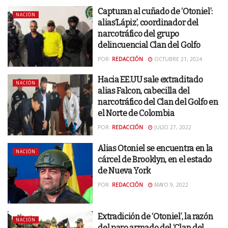
Capturan al cuñado de ‘Otoniel’:
NACIÓN
alias‘Lápiz’, coordinador del
narcotráfico del grupo
delincuencial Clan del Golfo
POR:
REDACCIÓN
OCTUBRE 21, 2024
Hacia EE.UU sale extraditado
NACIÓN
alias Falcon, cabecilla del
narcotráfico del Clan del Golfo en
el Norte de Colombia
POR:
REDACCIÓN
JULIO 27, 2022
Alias Otoniel se encuentra en la
NACIÓN
cárcel de Brooklyn, en el estado
de Nueva York
POR:
REDACCIÓN
MAYO 9, 2022
Extradición de ‘Otoniel’, la razón
NACIÓN
del paro armado del ‘Clan del