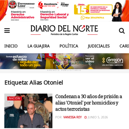
INICIO
LA GUAJIRA
POLÍTICA
JUDICIALES
CAR
ANUNCIO PUBLICITARIO
Etiqueta:
Alias Otoniel
Condenan a 30 años de prisión a
NACIÓN
alias ‘Otoniel’ por homicidios y
actos terroristas
POR:
VANESSA REY
JUNIO 5, 2026