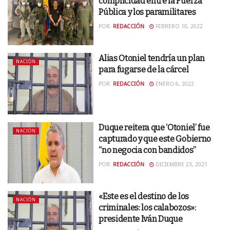
complicidad entre la Fuerza
Pública y los paramilitares
POR:
REDACCIÓN
FEBRERO 10, 2022
Alias Otoniel tendría un plan
NACIÓN
para fugarse de la cárcel
POR:
REDACCIÓN
ENERO 6, 2022
Duque reitera que ‘Otoniel’ fue
NACIÓN
capturado y que este Gobierno
“no negocia con bandidos”
POR:
REDACCIÓN
DICIEMBRE 23, 2021
«Este es el destino de los
NACIÓN
criminales: los calabozos»:
presidente Iván Duque