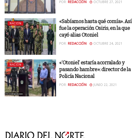
POR:
REDACCIÓN
OCTUBRE 27, 2021
«Sabíamos hasta qué comía». Así
NACIÓN
fue la operación Osiris, en la que
cayó alias Otoniel
POR:
REDACCIÓN
OCTUBRE 24, 2021
«‘Otoniel’ estaría acorralado y
NACIÓN
pasando hambre»: director de la
Policía Nacional
POR:
REDACCIÓN
JUNIO 22, 2021