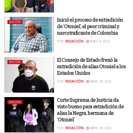
Inició el proceso de extradición
NACIÓN
de ‘Otoniel’, el peor criminal y
narcotraficante de Colombia
POR:
REDACCIÓN
MAYO 4, 2022
El Consejo de Estado frenó la
NACIÓN
extradición de alias Otoniel a los
Estados Unidos
POR:
REDACCIÓN
ABRIL 29, 2022
Corte Suprema de Justicia da
NACIÓN
visto bueno para extradición de
alias la Negra, hermana de
‘Otoniel’
POR:
REDACCIÓN
ABRIL 29, 2022