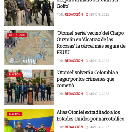
Golfo’
POR:
REDACCIÓN
MAYO 8, 2022
‘Otoniel’ sería ‘vecino’ del Chapo
DESTACADO
Guzmán en ‘Alcatraz de las
Rocosas’, la cárcel más segura de
EE.UU
POR:
REDACCIÓN
MAYO 5, 2022
‘Otoniel’ volverá a Colombia a
NACIÓN
pagar por los crímenes que
cometió
POR:
REDACCIÓN
MAYO 4, 2022
Alias Otoniel extraditado a los
NACIÓN
Estados Unidos por narcotráfico
POR:
REDACCIÓN
MAYO 4, 2022