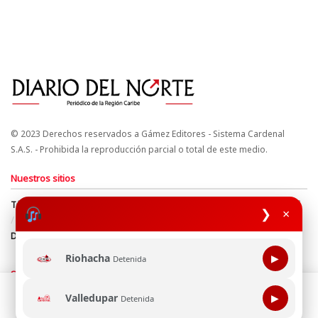
© 2023 Derechos reservados a Gámez Editores - Sistema Cardenal
S.A.S. - Prohibida la reproducción parcial o total de este medio.
Nuestros sitios
Términos y Condiciones
Derechos de Autor y Propiedad Intelectual
❯
×
Política de uso de cookies
Política de Tratamiento de Datos
Directrices Editoriales
Riohacha
▶
Detenida
Síguenos
Esta página web usa cookie para mejorar tu experiencia de
Valledupar
▶
Detenida
navegación, al continuar aceptas nuestra política de uso de