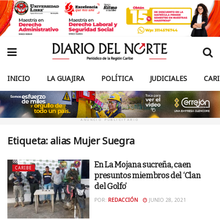
INICIO
LA GUAJIRA
POLÍTICA
JUDICIALES
CAR
ANUNCIO PUBLICITARIO
Etiqueta:
alias Mujer Suegra
En La Mojana sucreña, caen
CARIBE
presuntos miembros del ‘Clan
del Golfo’
POR:
REDACCIÓN
JUNIO 28, 2021