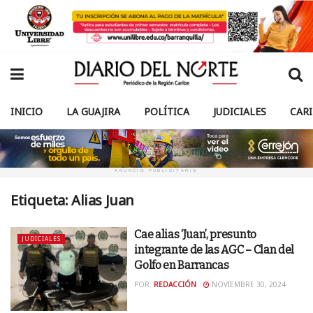
INICIO
LA GUAJIRA
POLÍTICA
JUDICIALES
CAR
ANUNCIO PUBLICITARIO
Etiqueta:
Alias Juan
Cae alias ‘Juan’, presunto
JUDICIALES
integrante de las AGC – Clan del
Golfo en Barrancas
POR:
REDACCIÓN
NOVIEMBRE 30, 2024