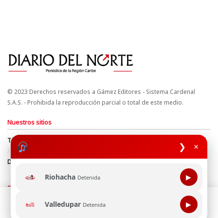
© 2023 Derechos reservados a Gámez Editores - Sistema Cardenal
S.A.S. - Prohibida la reproducción parcial o total de este medio.
Nuestros sitios
Términos y Condiciones
Derechos de Autor y Propiedad Intelectual
❯
×
Política de uso de cookies
Política de Tratamiento de Datos
Directrices Editoriales
Riohacha
▶
Detenida
Síguenos
Esta página web usa cookie para mejorar tu experiencia de
Valledupar
▶
Detenida
navegación, al continuar aceptas nuestra política de uso de