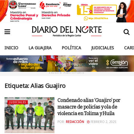
INICIO
LA GUAJIRA
POLÍTICA
JUDICIALES
CAR
ANUNCIO PUBLICITARIO
Etiqueta:
Alias Guajiro
Condenado alias ‘Guajiro’ por
JUDICIALES
masacre de policías y ola de
violencia en Tolima y Huila
POR:
REDACCIÓN
FEBRERO 2, 2025