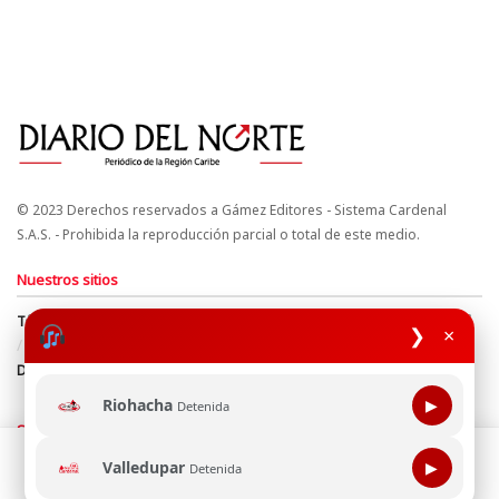
© 2023 Derechos reservados a Gámez Editores - Sistema Cardenal
S.A.S. - Prohibida la reproducción parcial o total de este medio.
Nuestros sitios
Términos y Condiciones
Derechos de Autor y Propiedad Intelectual
❯
×
Política de uso de cookies
Política de Tratamiento de Datos
Directrices Editoriales
Riohacha
▶
Detenida
Síguenos
Esta página web usa cookie para mejorar tu experiencia de
Valledupar
▶
Detenida
navegación, al continuar aceptas nuestra política de uso de