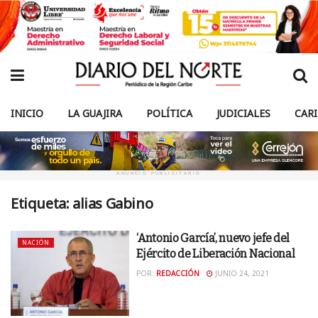
INICIO
LA GUAJIRA
POLÍTICA
JUDICIALES
CAR
ANUNCIO PUBLICITARIO
Etiqueta:
alias Gabino
‘Antonio García’, nuevo jefe del
NACIÓN
Ejército de Liberación Nacional
POR:
REDACCIÓN
JUNIO 24, 2021