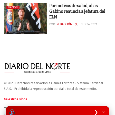
Por motivos de salud, alias
NACIÓN
Gabino renuncia a jefatura del
ELN
POR:
REDACCIÓN
JUNIO 24, 2021
© 2023 Derechos reservados a Gámez Editores - Sistema Cardenal
S.A.S. - Prohibida la reproducción parcial o total de este medio.
Nuestros sitios
Términos y Condiciones
Derechos de Autor y Propiedad Intelectual
❯
×
Política de uso de cookies
Política de Tratamiento de Datos