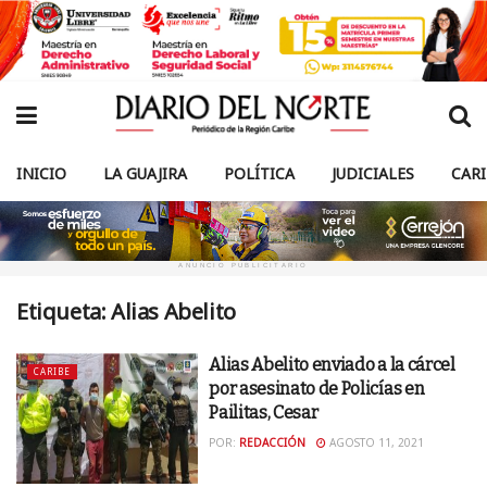
INICIO
LA GUAJIRA
POLÍTICA
JUDICIALES
CAR
ANUNCIO PUBLICITARIO
Etiqueta:
Alias Abelito
Alias Abelito enviado a la cárcel
CARIBE
por asesinato de Policías en
Pailitas, Cesar
POR:
REDACCIÓN
AGOSTO 11, 2021