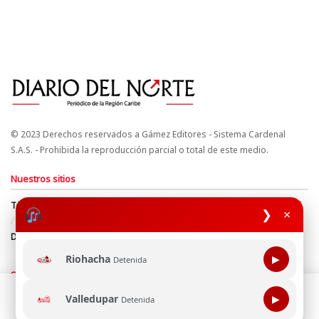
© 2023 Derechos reservados a Gámez Editores - Sistema Cardenal
S.A.S. - Prohibida la reproducción parcial o total de este medio.
Nuestros sitios
Términos y Condiciones
Derechos de Autor y Propiedad Intelectual
❯
×
Política de uso de cookies
Política de Tratamiento de Datos
Directrices Editoriales
Riohacha
▶
Detenida
Síguenos
Esta página web usa cookie para mejorar tu experiencia de
Valledupar
▶
Detenida
navegación, al continuar aceptas nuestra política de uso de