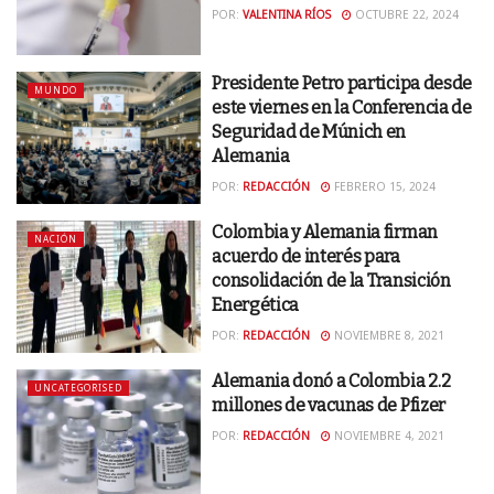
POR:
VALENTINA RÍOS
OCTUBRE 22, 2024
Presidente Petro participa desde
MUNDO
este viernes en la Conferencia de
Seguridad de Múnich en
Alemania
POR:
REDACCIÓN
FEBRERO 15, 2024
Colombia y Alemania firman
NACIÓN
acuerdo de interés para
consolidación de la Transición
Energética
POR:
REDACCIÓN
NOVIEMBRE 8, 2021
Alemania donó a Colombia 2.2
UNCATEGORISED
millones de vacunas de Pfizer
POR:
REDACCIÓN
NOVIEMBRE 4, 2021