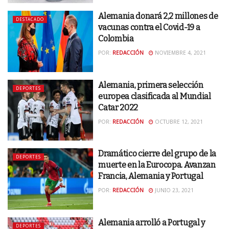
Alemania donará 2,2 millones de
DESTACADO
vacunas contra el Covid-19 a
Colombia
POR:
REDACCIÓN
NOVIEMBRE 4, 2021
Alemania, primera selección
DEPORTES
europea clasificada al Mundial
Catar 2022
POR:
REDACCIÓN
OCTUBRE 12, 2021
Dramático cierre del grupo de la
DEPORTES
muerte en la Eurocopa. Avanzan
Francia, Alemania y Portugal
POR:
REDACCIÓN
JUNIO 23, 2021
Alemania arrolló a Portugal y
DEPORTES