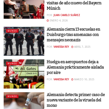
visitas de año nuevo del Bayern
Múnich
POR:
JUAN CAMILO SUÁREZ
ENERO 4, 2026
Alemania cierra 13 escuelas en
MUNDO
Duisburgo tras amenazas con
mensajes neonazis
POR:
VANESSA REY
ABRIL 7, 2025
Huelga en aeropuertos deja a
MUNDO
Alemania prácticamente aislada
por aire
POR:
VANESSA REY
MARZO 10, 2025
Alemania detecta primer caso de
MUNDO
nueva variante de la viruela del
mono