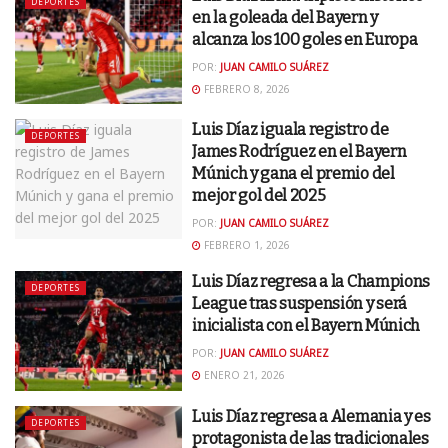
DEPORTES
en la goleada del Bayern y
alcanza los 100 goles en Europa
POR:
JUAN CAMILO SUÁREZ
FEBRERO 8, 2026
Luis Díaz iguala registro de
DEPORTES
James Rodríguez en el Bayern
Múnich y gana el premio del
mejor gol del 2025
POR:
JUAN CAMILO SUÁREZ
FEBRERO 1, 2026
Luis Díaz regresa a la Champions
DEPORTES
League tras suspensión y será
inicialista con el Bayern Múnich
POR:
JUAN CAMILO SUÁREZ
ENERO 21, 2026
Luis Díaz regresa a Alemania y es
DEPORTES
protagonista de las tradicionales