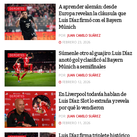
A aprender alemán: desde
DEPORTES
Europa revelan la cláusula que
Luis Díaz firmó con el Bayern
Múnich
POR:
JUAN CAMILO SUÁREZ
FEBRERO 23, 2026
Súmenle otro al guajiro: Luis Díaz
DEPORTES
anotó gol y clasificó al Bayern
Múnich a semifinales
POR:
JUAN CAMILO SUÁREZ
FEBRERO 12, 2026
En Liverpool todavía hablan de
DEPORTES
Luis Díaz: Slot lo extraña y revela
por qué lo vendieron
POR:
JUAN CAMILO SUÁREZ
FEBRERO 11, 2026
Luis Díaz firma triplete histórico