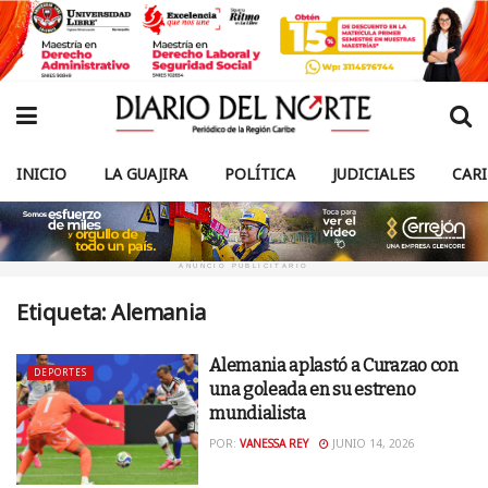
INICIO
LA GUAJIRA
POLÍTICA
JUDICIALES
CAR
ANUNCIO PUBLICITARIO
Etiqueta:
Alemania
Alemania aplastó a Curazao con
DEPORTES
una goleada en su estreno
mundialista
POR:
VANESSA REY
JUNIO 14, 2026