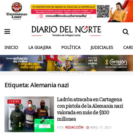
INICIO
LA GUAJIRA
POLÍTICA
JUDICIALES
CAR
ANUNCIO PUBLICITARIO
Etiqueta:
Alemania nazi
Ladrón atracaba en Cartagena
CARIBE
con pistola de la Alemania nazi
valorada en más de $100
millones
POR:
REDACCIÓN
ABRIL 17, 2021