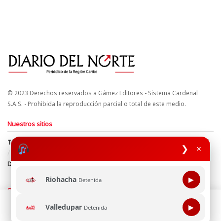
© 2023 Derechos reservados a Gámez Editores - Sistema Cardenal
S.A.S. - Prohibida la reproducción parcial o total de este medio.
Nuestros sitios
Términos y Condiciones
Derechos de Autor y Propiedad Intelectual
❯
×
Política de uso de cookies
Política de Tratamiento de Datos
Directrices Editoriales
Riohacha
▶
Detenida
Síguenos
Esta página web usa cookie para mejorar tu experiencia de
Valledupar
▶
Detenida
navegación, al continuar aceptas nuestra política de uso de