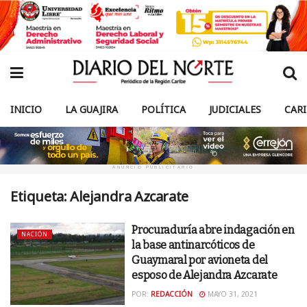
INICIO
LA GUAJIRA
POLÍTICA
JUDICIALES
CAR
ANUNCIO PUBLICITARIO
Etiqueta:
Alejandra Azcarate
Procuraduría abre indagación en
NACIÓN
la base antinarcóticos de
Guaymaral por avioneta del
esposo de Alejandra Azcarate
POR:
REDACCIÓN
MAYO 31, 2021