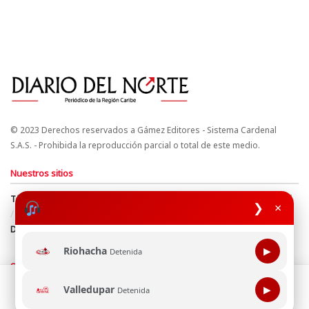
© 2023 Derechos reservados a Gámez Editores - Sistema Cardenal
S.A.S. - Prohibida la reproducción parcial o total de este medio.
Nuestros sitios
Términos y Condiciones
Derechos de Autor y Propiedad Intelectual
❯
×
Política de uso de cookies
Política de Tratamiento de Datos
Directrices Editoriales
Riohacha
▶
Detenida
Síguenos
Esta página web usa cookie para mejorar tu experiencia de
Valledupar
▶
Detenida
navegación, al continuar aceptas nuestra política de uso de