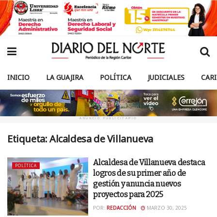
INICIO
LA GUAJIRA
POLÍTICA
JUDICIALES
CAR
ANUNCIO PUBLICITARIO
Etiqueta:
Alcaldesa de Villanueva
Alcaldesa de Villanueva destaca
POLÍTICA
logros de su primer año de
gestión y anuncia nuevos
proyectos para 2025
POR:
REDACCIÓN
MARZO 30, 2025