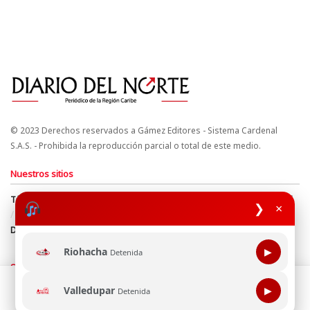
© 2023 Derechos reservados a Gámez Editores - Sistema Cardenal
S.A.S. - Prohibida la reproducción parcial o total de este medio.
Nuestros sitios
Términos y Condiciones
Derechos de Autor y Propiedad Intelectual
❯
×
Política de uso de cookies
Política de Tratamiento de Datos
Directrices Editoriales
Riohacha
▶
Detenida
Síguenos
Esta página web usa cookie para mejorar tu experiencia de
Valledupar
▶
Detenida
navegación, al continuar aceptas nuestra política de uso de