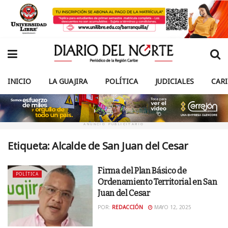
INICIO
LA GUAJIRA
POLÍTICA
JUDICIALES
CAR
ANUNCIO PUBLICITARIO
Etiqueta:
Alcalde de San Juan del Cesar
Firma del Plan Básico de
POLÍTICA
Ordenamiento Territorial en San
Juan del Cesar
POR:
REDACCIÓN
MAYO 12, 2025