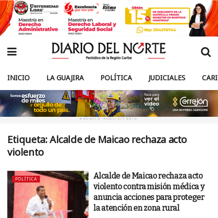
INICIO
LA GUAJIRA
POLÍTICA
JUDICIALES
CAR
ANUNCIO PUBLICITARIO
Etiqueta:
Alcalde de Maicao rechaza acto
violento
Alcalde de Maicao rechaza acto
POLÍTICA
violento contra misión médica y
anuncia acciones para proteger
la atención en zona rural