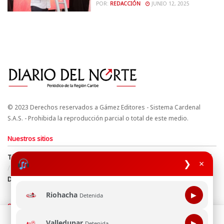
POR:
REDACCIÓN
JUNIO 12, 2025
© 2023 Derechos reservados a Gámez Editores - Sistema Cardenal
S.A.S. - Prohibida la reproducción parcial o total de este medio.
Nuestros sitios
Términos y Condiciones
Derechos de Autor y Propiedad Intelectual
❯
×
Política de uso de cookies
Política de Tratamiento de Datos
Directrices Editoriales
Riohacha
▶
Detenida
Síguenos
Esta página web usa cookie para mejorar tu experiencia de
Valledupar
▶
Detenida