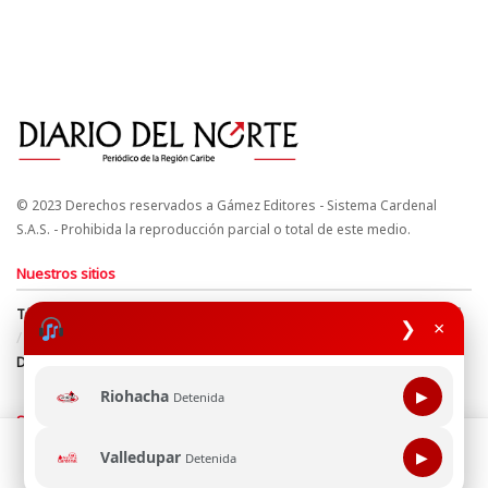
© 2023 Derechos reservados a Gámez Editores - Sistema Cardenal
S.A.S. - Prohibida la reproducción parcial o total de este medio.
Nuestros sitios
Términos y Condiciones
Derechos de Autor y Propiedad Intelectual
❯
×
Política de uso de cookies
Política de Tratamiento de Datos
Directrices Editoriales
Riohacha
▶
Detenida
Síguenos
Esta página web usa cookie para mejorar tu experiencia de
Valledupar
▶
Detenida
navegación, al continuar aceptas nuestra política de uso de