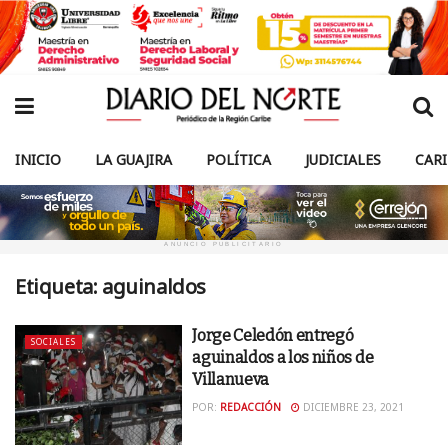
INICIO
LA GUAJIRA
POLÍTICA
JUDICIALES
CAR
ANUNCIO PUBLICITARIO
Etiqueta:
aguinaldos
Jorge Celedón entregó
SOCIALES
aguinaldos a los niños de
Villanueva
POR:
REDACCIÓN
DICIEMBRE 23, 2021