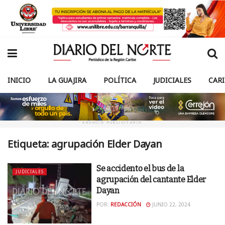
INICIO
LA GUAJIRA
POLÍTICA
JUDICIALES
CAR
ANUNCIO PUBLICITARIO
Etiqueta:
agrupación Elder Dayan
Se accidento el bus de la
JUDICIALES
agrupación del cantante Elder
Dayan
POR:
REDACCIÓN
JUNIO 22, 2024