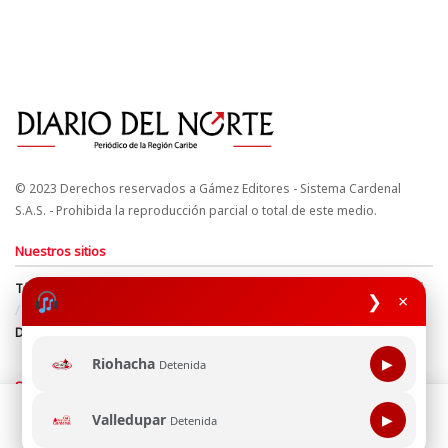
© 2023 Derechos reservados a Gámez Editores - Sistema Cardenal
S.A.S. - Prohibida la reproducción parcial o total de este medio.
Nuestros sitios
Términos y Condiciones
Derechos de Autor y Propiedad Intelectual
❯
×
Política de uso de cookies
Política de Tratamiento de Datos
Directrices Editoriales
Riohacha
▶
Detenida
Síguenos
Esta página web usa cookie para mejorar tu experiencia de
Valledupar
▶
Detenida
navegación, al continuar aceptas nuestra política de uso de